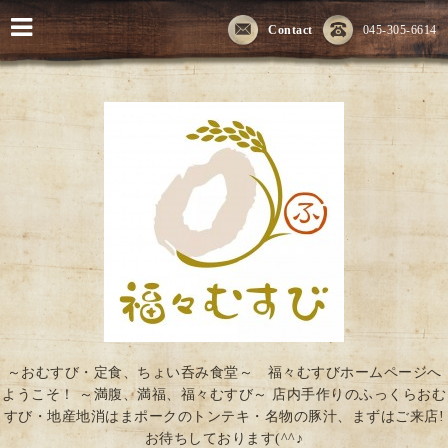
Contact
045-305-6614
～おむすび・定食、ちょい呑み食堂～ 福々むすびホームページへ
ようこそ！ ～満腹、満福、福々むすび～ 店内手作りのふっくらおむ
すび・地産地消はまポークのトンテキ・名物の豚汁、まずはご来店!
お待ちしております(^^♪