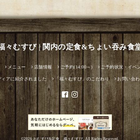
福々むすび | 関内の定食&ちょい吞み食
メニュー
店舗情報
ご予約(14:00～)
ご予約状況・イベ
ディアに紹介されました
「福々むすび」のこだわり
お問い合わ
©2026
おむすび&定食 福々むすび
. All Rights Reserved.