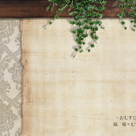
～おむす
福、福々む