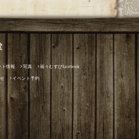
堂
ント情報
写真
福々むすびfacebook
せ
イベント予約