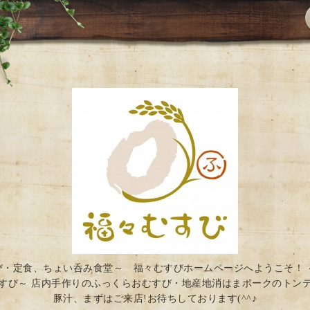
び・定食、ちょい呑み食堂～ 福々むすびホームページへようこそ！ 
すび～ 店内手作りのふっくらおむすび・地産地消はまポークのトン
豚汁、まずはご来店!お待ちしております(^^♪