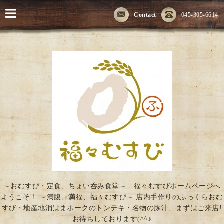
Contact
045-305-6614
～おむすび・定食、ちょい呑み食堂～ 福々むすびホームページへ
ようこそ！ ～満腹、満福、福々むすび～ 店内手作りのふっくらおむ
すび・地産地消はまポークのトンテキ・名物の豚汁、まずはご来店!
お待ちしております(^^♪