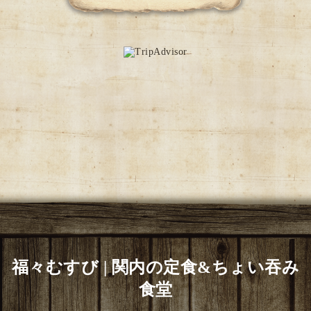
福々むすび | 関内の定食&ちょい吞み
食堂