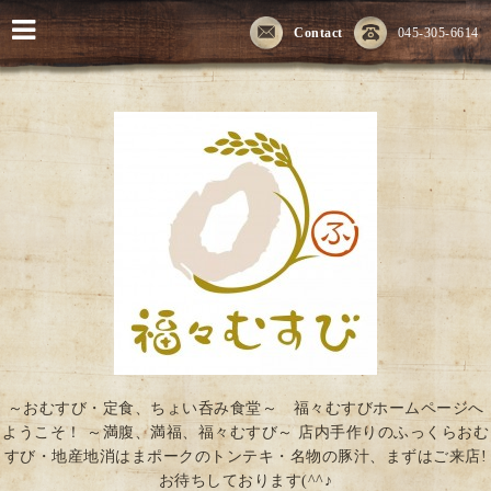
Contact
045-305-6614
～おむすび・定食、ちょい呑み食堂～ 福々むすびホームページへ
ようこそ！ ～満腹、満福、福々むすび～ 店内手作りのふっくらおむ
すび・地産地消はまポークのトンテキ・名物の豚汁、まずはご来店!
お待ちしております(^^♪