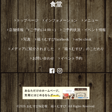
食堂
トップページ
インフォメーション
メニュー
店舗情報
ご予約(14:00～)
ご予約状況・イベント情報
写真
福々むすびfacebook
ecbo.cloak
メディアに紹介されました
「福々むすび」のこだわり
お問い合わせ
イベント予約
©2026
おむすび&定食 福々むすび
. All Rights Reserved.