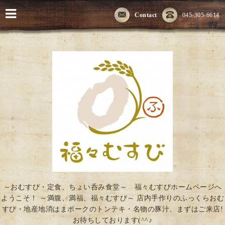
Contact
045-305-6614
～おむすび・定食、ちょい呑み食堂～ 福々むすびホームページへ
ようこそ！ ～満腹、満福、福々むすび～ 店内手作りのふっくらおむ
すび・地産地消はまポークのトンテキ・名物の豚汁、まずはご来店!
お待ちしております(^^♪