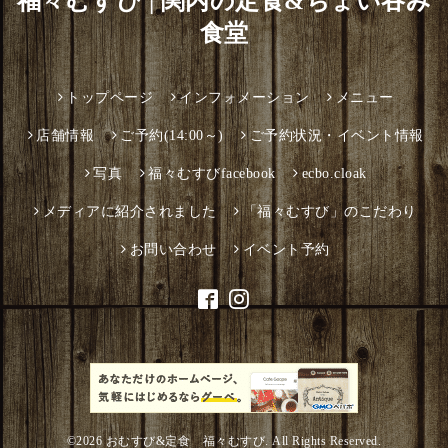
福々むすび | 関内の定食&ちょい吞み
食堂
トップページ
インフォメーション
メニュー
店舗情報
ご予約(14:00～)
ご予約状況・イベント情報
写真
福々むすびfacebook
ecbo.cloak
メディアに紹介されました
「福々むすび」のこだわり
お問い合わせ
イベント予約
©2026
おむすび&定食 福々むすび
. All Rights Reserved.