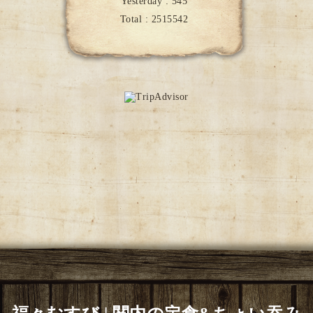
Yesterday :
545
Total :
2515542