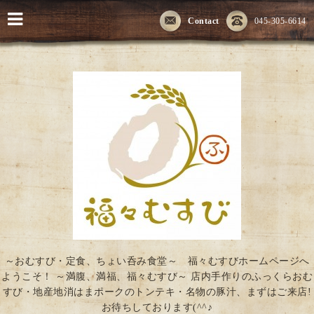
Contact
045-305-6614
～おむすび・定食、ちょい呑み食堂～ 福々むすびホームページへ
ようこそ！ ～満腹、満福、福々むすび～ 店内手作りのふっくらおむ
すび・地産地消はまポークのトンテキ・名物の豚汁、まずはご来店!
お待ちしております(^^♪