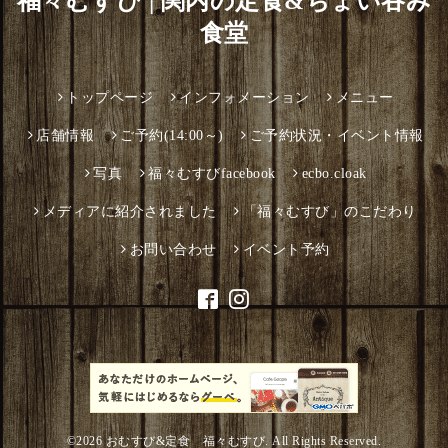
福々むすび | 関内の定食&ちょい吞み
食堂
トップページ
インフォメーション
メニュー
店舗情報
ご予約(14:00～)
ご予約状況・イベント情報
写真
福々むすびfacebook
ecbo.cloak
メディアに紹介されました
「福々むすび」のこだわり
お問い合わせ
イベント予約
©2026
おむすび&定食 福々むすび
. All Rights Reserved.