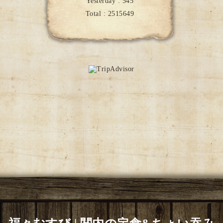
Yesterday :
545
Total :
2515649