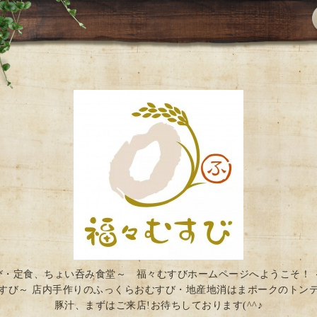
び・定食、ちょい呑み食堂～ 福々むすびホームページへようこそ！ 
すび～ 店内手作りのふっくらおむすび・地産地消はまポークのトン
豚汁、まずはご来店!お待ちしております(^^♪