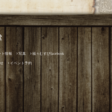
堂
ント情報
写真
福々むすびfacebook
せ
イベント予約