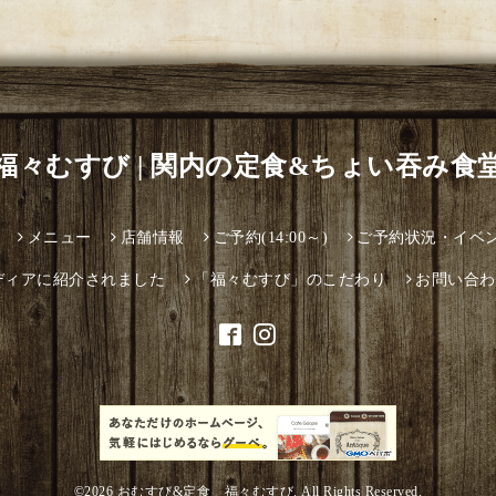
福々むすび | 関内の定食&ちょい吞み食
メニュー
店舗情報
ご予約(14:00～)
ご予約状況・イベ
ディアに紹介されました
「福々むすび」のこだわり
お問い合わ
©2026
おむすび&定食 福々むすび
. All Rights Reserved.