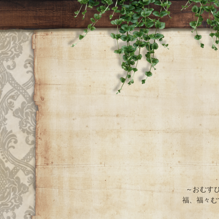
～おむす
福、福々む