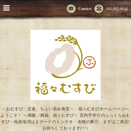
Contact
045-305-6614
～おむすび・定食、ちょい呑み食堂～ 福々むすびホームページへ
ようこそ！ ～満腹、満福、福々むすび～ 店内手作りのふっくらおむ
すび・地産地消はまポークのトンテキ・名物の豚汁、まずはご来店!
お待ちしております(^^♪