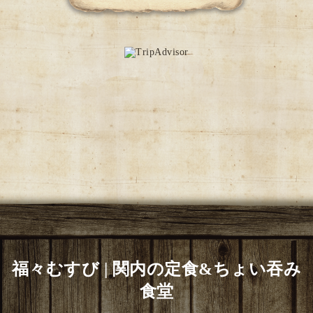
福々むすび | 関内の定食&ちょい吞み
食堂