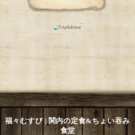
福々むすび | 関内の定食&ちょい吞み
食堂