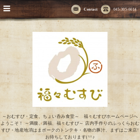
Contact
045-305-6614
～おむすび・定食、ちょい呑み食堂～ 福々むすびホームページへ
ようこそ！ ～満腹、満福、福々むすび～ 店内手作りのふっくらおむ
すび・地産地消はまポークのトンテキ・名物の豚汁、まずはご来店!
お待ちしております(^^♪