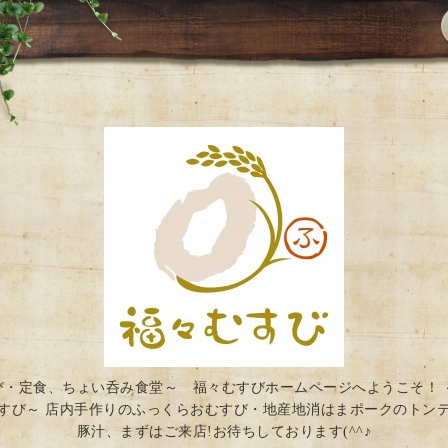
び・定食、ちょい呑み食堂～ 福々むすびホームページへようこそ！ 
すび～ 店内手作りのふっくらおむすび・地産地消はまポークのトン
豚汁、まずはご来店!お待ちしております(^^♪