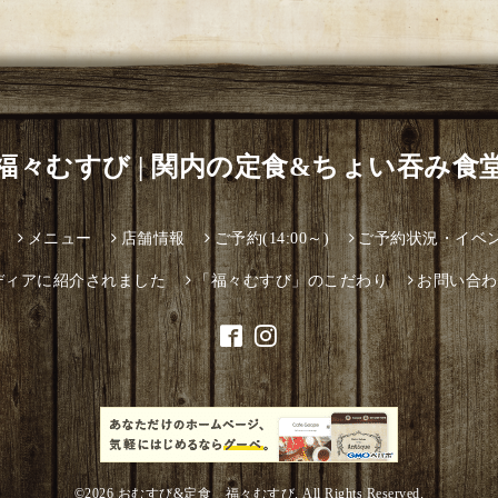
福々むすび | 関内の定食&ちょい吞み食
メニュー
店舗情報
ご予約(14:00～)
ご予約状況・イベ
ディアに紹介されました
「福々むすび」のこだわり
お問い合わ
©2026
おむすび&定食 福々むすび
. All Rights Reserved.