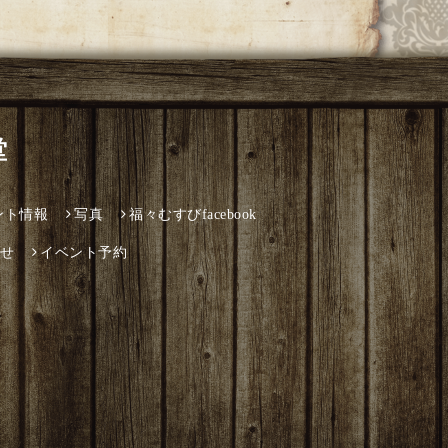
堂
ント情報
写真
福々むすびfacebook
せ
イベント予約