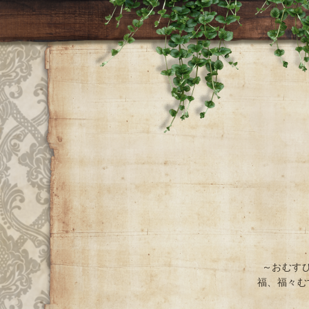
～おむす
福、福々む