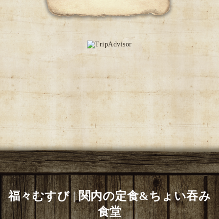
福々むすび | 関内の定食&ちょい吞み
食堂