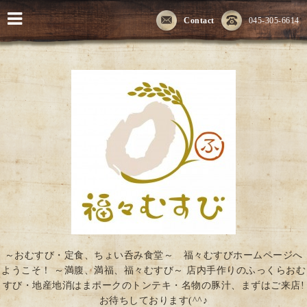
Contact
045-305-6614
～おむすび・定食、ちょい呑み食堂～ 福々むすびホームページへ
ようこそ！ ～満腹、満福、福々むすび～ 店内手作りのふっくらおむ
すび・地産地消はまポークのトンテキ・名物の豚汁、まずはご来店!
お待ちしております(^^♪