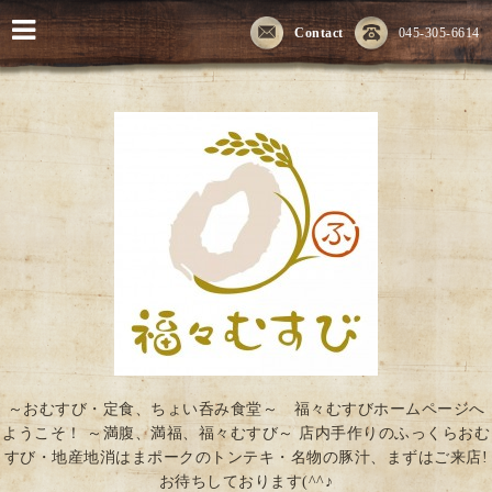
Contact
045-305-6614
～おむすび・定食、ちょい呑み食堂～ 福々むすびホームページへ
ようこそ！ ～満腹、満福、福々むすび～ 店内手作りのふっくらおむ
すび・地産地消はまポークのトンテキ・名物の豚汁、まずはご来店!
お待ちしております(^^♪