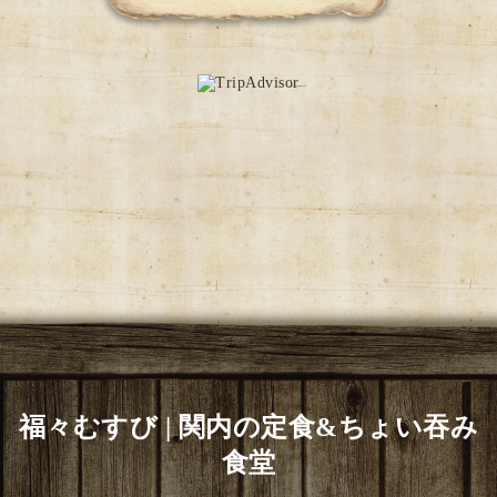
福々むすび | 関内の定食&ちょい吞み
食堂