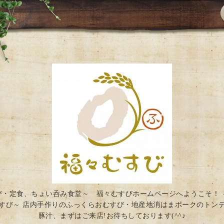
び・定食、ちょい呑み食堂～ 福々むすびホームページへようこそ！ 
すび～ 店内手作りのふっくらおむすび・地産地消はまポークのトン
豚汁、まずはご来店!お待ちしております(^^♪