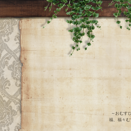
～おむす
福、福々む