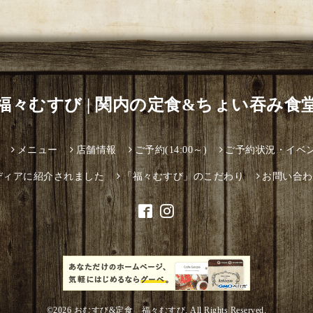
福々むすび | 関内の定食&ちょい吞み食
メニュー
店舗情報
ご予約(14:00～)
ご予約状況・イベ
ディアに紹介されました
「福々むすび」のこだわり
お問い合わ
©2026
おむすび&定食 福々むすび
. All Rights Reserved.