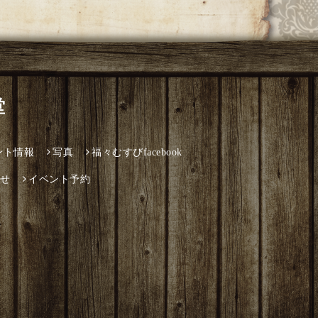
堂
ント情報
写真
福々むすびfacebook
せ
イベント予約