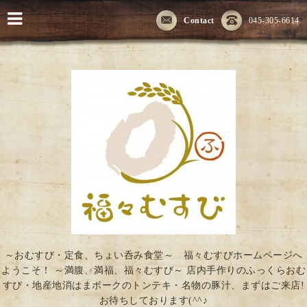
Contact
045-305-6614
～おむすび・定食、ちょい呑み食堂～ 福々むすびホームページへ
ようこそ！ ～満腹、満福、福々むすび～ 店内手作りのふっくらおむ
すび・地産地消はまポークのトンテキ・名物の豚汁、まずはご来店!
お待ちしております(^^♪