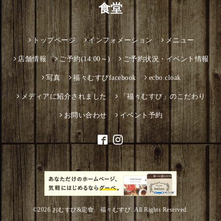
食堂
トップページ
インフォメーション
メニュー
店舗情報
ご予約(14:00～)
ご予約状況・イベント情報
写真
福々むすびfacebook
ecbo.cloak
メディアに紹介されました
「福々むすび」のこだわり
お問い合わせ
イベント予約
©2026
おむすび&定食 福々むすび
. All Rights Reserved.