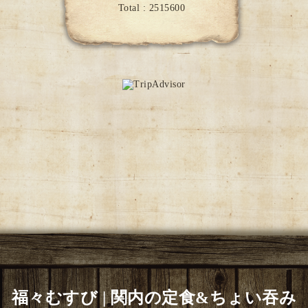
Total :
2515600
福々むすび | 関内の定食&ちょい吞み