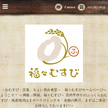
Contact
045-305-6614
～おむすび・定食、ちょい呑み食堂～ 福々むすびホームページへ
ようこそ！ ～満腹、満福、福々むすび～ 店内手作りのふっくらおむ
すび・地産地消はまポークのトンテキ・名物の豚汁、まずはご来店!
お待ちしております(^^♪