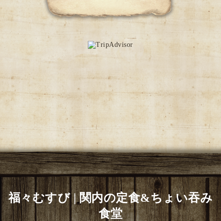
福々むすび | 関内の定食&ちょい吞み
食堂