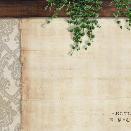
～おむす
福、福々む