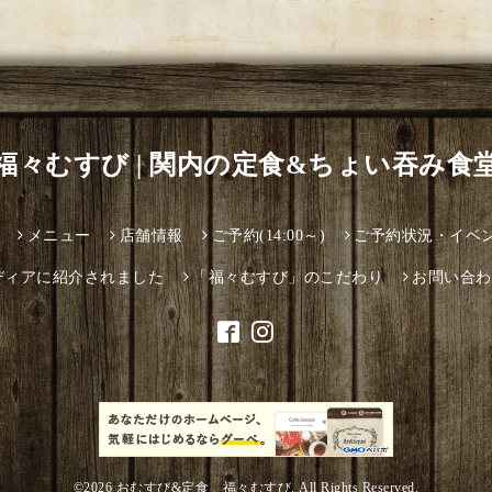
福々むすび | 関内の定食&ちょい吞み食
メニュー
店舗情報
ご予約(14:00～)
ご予約状況・イベ
ディアに紹介されました
「福々むすび」のこだわり
お問い合わ
©2026
おむすび&定食 福々むすび
. All Rights Reserved.