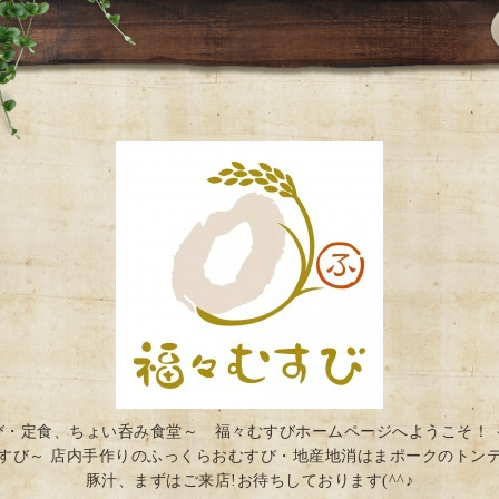
び・定食、ちょい呑み食堂～ 福々むすびホームページへようこそ！ 
すび～ 店内手作りのふっくらおむすび・地産地消はまポークのトン
豚汁、まずはご来店!お待ちしております(^^♪