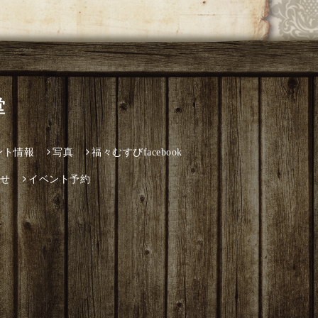
堂
ント情報
写真
福々むすびfacebook
せ
イベント予約