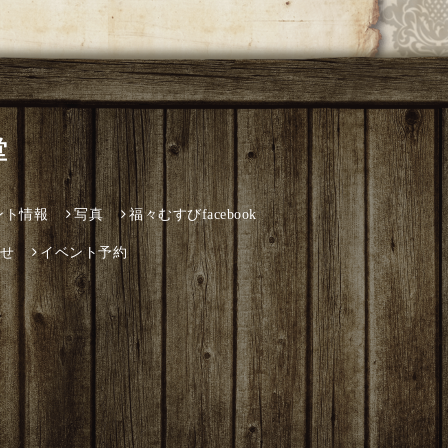
堂
ント情報
写真
福々むすびfacebook
せ
イベント予約