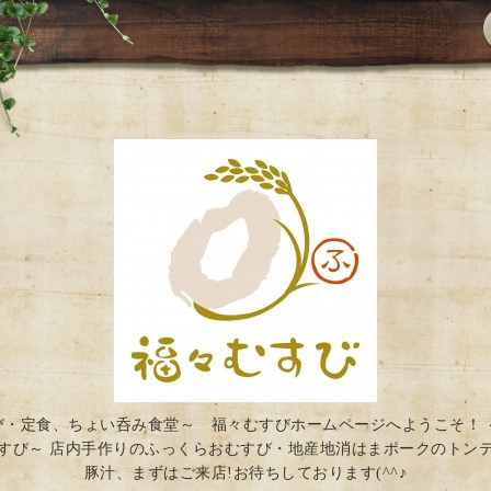
び・定食、ちょい呑み食堂～ 福々むすびホームページへようこそ！ 
すび～ 店内手作りのふっくらおむすび・地産地消はまポークのトン
豚汁、まずはご来店!お待ちしております(^^♪