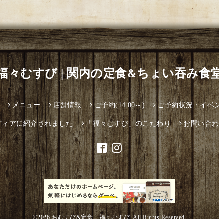
福々むすび | 関内の定食&ちょい吞み食
メニュー
店舗情報
ご予約(14:00～)
ご予約状況・イベ
ディアに紹介されました
「福々むすび」のこだわり
お問い合わ
©2026
おむすび&定食 福々むすび
. All Rights Reserved.