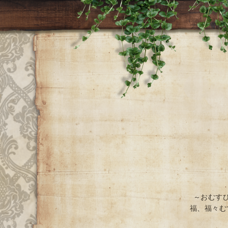
～おむす
福、福々む