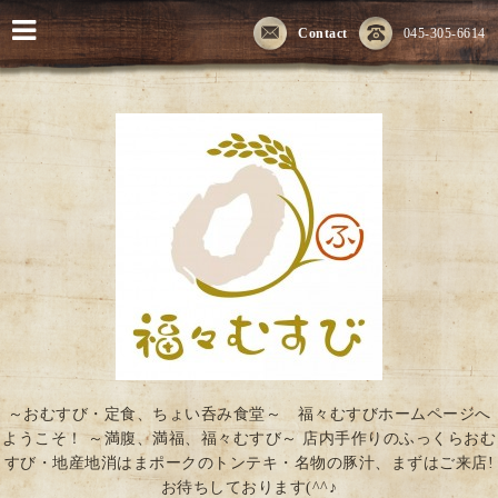
Contact
045-305-6614
～おむすび・定食、ちょい呑み食堂～ 福々むすびホームページへ
ようこそ！ ～満腹、満福、福々むすび～ 店内手作りのふっくらおむ
すび・地産地消はまポークのトンテキ・名物の豚汁、まずはご来店!
お待ちしております(^^♪