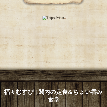
福々むすび | 関内の定食&ちょい吞み
食堂