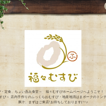
び・定食、ちょい呑み食堂～ 福々むすびホームページへようこそ！ 
すび～ 店内手作りのふっくらおむすび・地産地消はまポークのトン
豚汁、まずはご来店!お待ちしております(^^♪