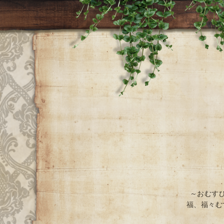
～おむす
福、福々む