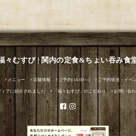
福々むすび | 関内の定食&ちょい吞み食
メニュー
店舗情報
ご予約(14:00～)
ご予約状況・イベ
ディアに紹介されました
「福々むすび」のこだわり
お問い合わ