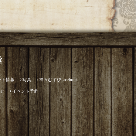
堂
ント情報
写真
福々むすびfacebook
せ
イベント予約