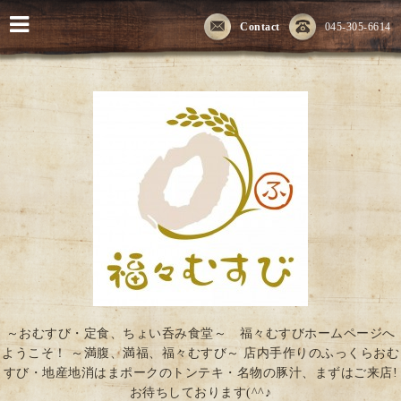
Contact
045-305-6614
～おむすび・定食、ちょい呑み食堂～ 福々むすびホームページへ
ようこそ！ ～満腹、満福、福々むすび～ 店内手作りのふっくらおむ
すび・地産地消はまポークのトンテキ・名物の豚汁、まずはご来店!
お待ちしております(^^♪