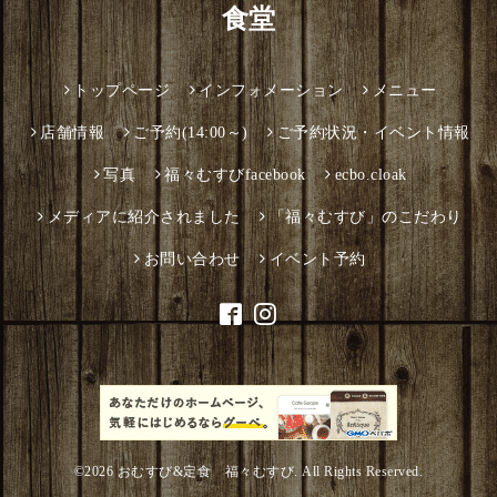
食堂
トップページ
インフォメーション
メニュー
店舗情報
ご予約(14:00～)
ご予約状況・イベント情報
写真
福々むすびfacebook
ecbo.cloak
メディアに紹介されました
「福々むすび」のこだわり
お問い合わせ
イベント予約
©2026
おむすび&定食 福々むすび
. All Rights Reserved.