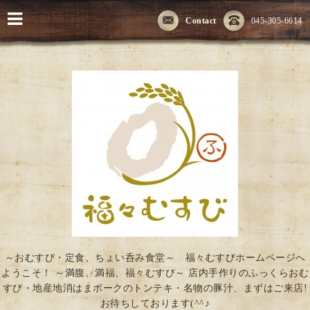
Contact
045-305-6614
～おむすび・定食、ちょい呑み食堂～ 福々むすびホームページへ
ようこそ！ ～満腹、満福、福々むすび～ 店内手作りのふっくらおむ
すび・地産地消はまポークのトンテキ・名物の豚汁、まずはご来店!
お待ちしております(^^♪