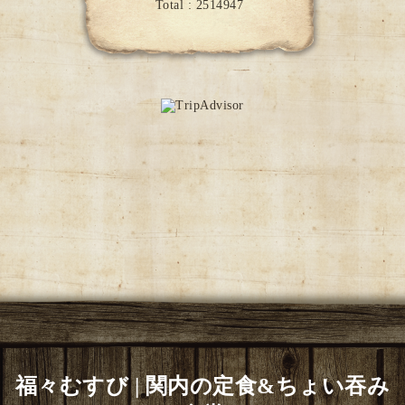
Total :
2514947
福々むすび | 関内の定食&ちょい吞み