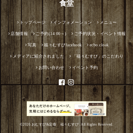
食堂
トップページ
インフォメーション
メニュー
店舗情報
ご予約(14:00～)
ご予約状況・イベント情報
写真
福々むすびfacebook
ecbo.cloak
メディアに紹介されました
「福々むすび」のこだわり
お問い合わせ
イベント予約
©2026
おむすび&定食 福々むすび
. All Rights Reserved.