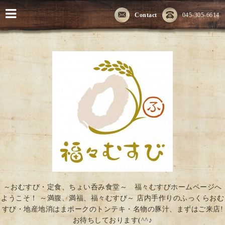
Contact
045-305-6614
～おむすび・定食、ちょい呑み食堂～ 福々むすびホームページへ
ようこそ！ ～満腹、満福、福々むすび～ 店内手作りのふっくらおむ
すび・地産地消はまポークのトンテキ・名物の豚汁、まずはご来店!
お待ちしております(^^♪