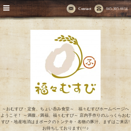
Contact
045-305-6614
～おむすび・定食、ちょい呑み食堂～ 福々むすびホームページへ
ようこそ！ ～満腹、満福、福々むすび～ 店内手作りのふっくらおむ
すび・地産地消はまポークのトンテキ・名物の豚汁、まずはご来店!
お待ちしております(^^♪