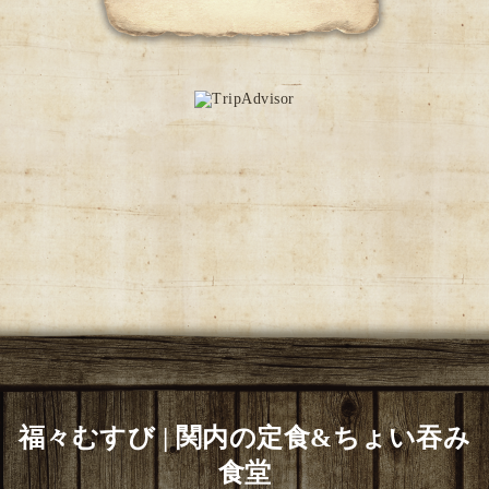
福々むすび | 関内の定食&ちょい吞み
食堂