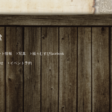
堂
ント情報
写真
福々むすびfacebook
せ
イベント予約