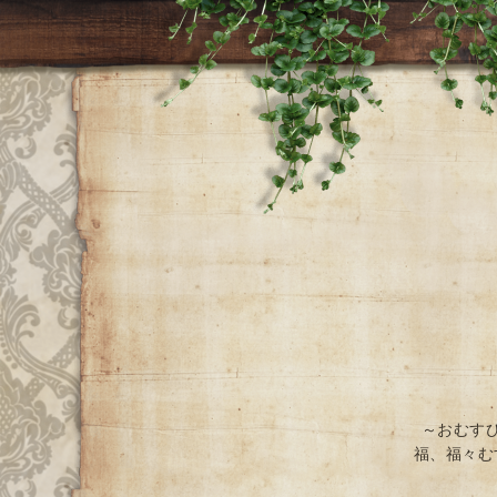
～おむす
福、福々む