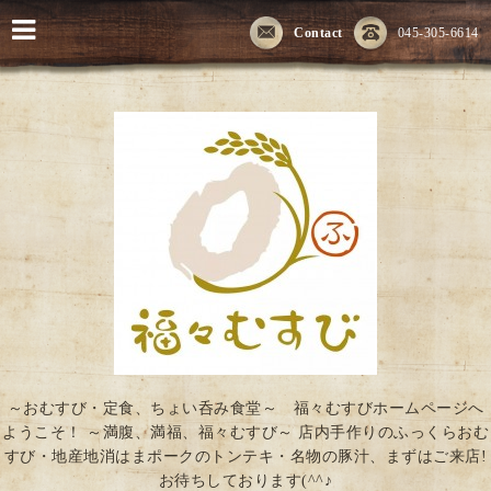
Contact
045-305-6614
～おむすび・定食、ちょい呑み食堂～ 福々むすびホームページへ
ようこそ！ ～満腹、満福、福々むすび～ 店内手作りのふっくらおむ
すび・地産地消はまポークのトンテキ・名物の豚汁、まずはご来店!
お待ちしております(^^♪