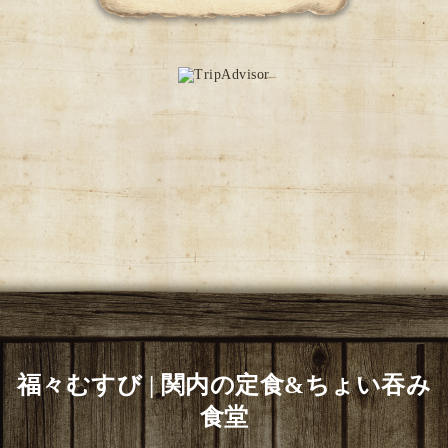
福々むすび | 関内の定食&ちょい吞み
食堂