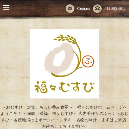
Contact
045-305-6614
～おむすび・定食、ちょい呑み食堂～ 福々むすびホームページへ
ようこそ！ ～満腹、満福、福々むすび～ 店内手作りのふっくらおむ
すび・地産地消はまポークのトンテキ・名物の豚汁、まずはご来店!
お待ちしております(^^♪