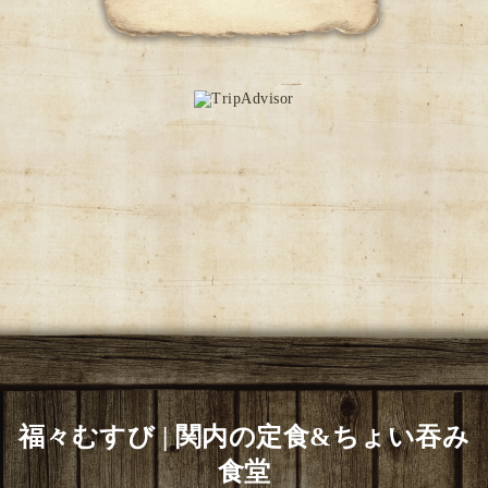
福々むすび | 関内の定食&ちょい吞み
食堂