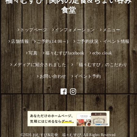
福々むすび | 関内の定食&ちょい吞み
食堂
トップページ
インフォメーション
メニュー
店舗情報
ご予約(14:00～)
ご予約状況・イベント情報
写真
福々むすびfacebook
ecbo.cloak
メディアに紹介されました
「福々むすび」のこだわり
お問い合わせ
イベント予約
©2026
おむすび&定食 福々むすび
. All Rights Reserved.