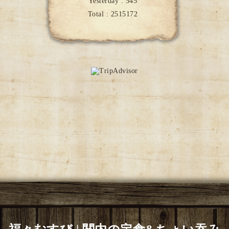
Yesterday :
545
Total :
2515172