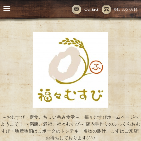
Contact
045-305-6614
～おむすび・定食、ちょい呑み食堂～ 福々むすびホームページへ
ようこそ！ ～満腹、満福、福々むすび～ 店内手作りのふっくらおむ
すび・地産地消はまポークのトンテキ・名物の豚汁、まずはご来店!
お待ちしております(^^♪