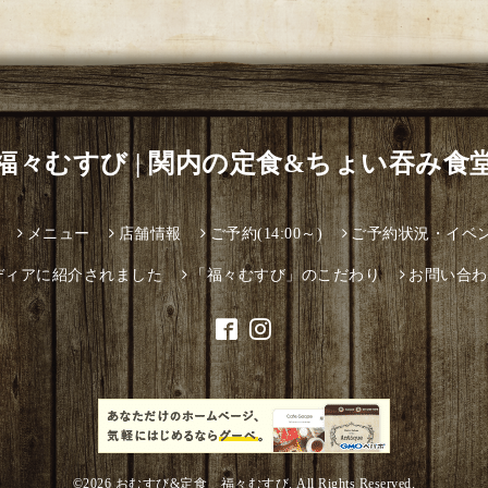
福々むすび | 関内の定食&ちょい吞み食
メニュー
店舗情報
ご予約(14:00～)
ご予約状況・イベ
ディアに紹介されました
「福々むすび」のこだわり
お問い合わ
©2026
おむすび&定食 福々むすび
. All Rights Reserved.