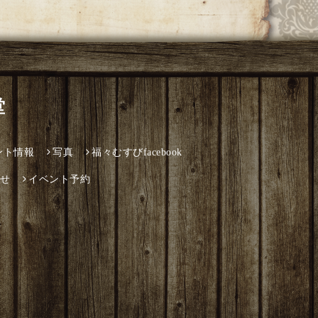
堂
ント情報
写真
福々むすびfacebook
せ
イベント予約