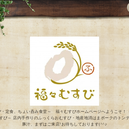
び・定食、ちょい呑み食堂～ 福々むすびホームページへようこそ！ 
すび～ 店内手作りのふっくらおむすび・地産地消はまポークのトン
豚汁、まずはご来店!お待ちしております(^^♪