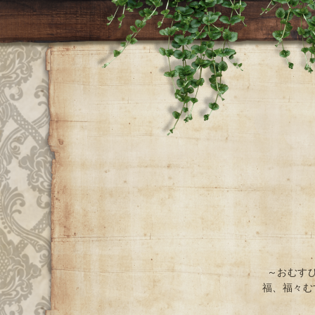
～おむす
福、福々む