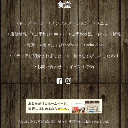
食堂
トップページ
インフォメーション
メニュー
店舗情報
ご予約(14:00～)
ご予約状況・イベント情報
写真
福々むすびfacebook
ecbo.cloak
メディアに紹介されました
「福々むすび」のこだわり
お問い合わせ
イベント予約
©2026
おむすび&定食 福々むすび
. All Rights Reserved.