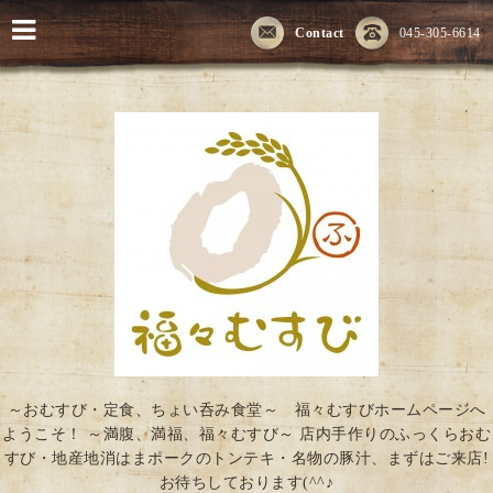
Contact
045-305-6614
～おむすび・定食、ちょい呑み食堂～ 福々むすびホームページへ
ようこそ！ ～満腹、満福、福々むすび～ 店内手作りのふっくらおむ
すび・地産地消はまポークのトンテキ・名物の豚汁、まずはご来店!
お待ちしております(^^♪