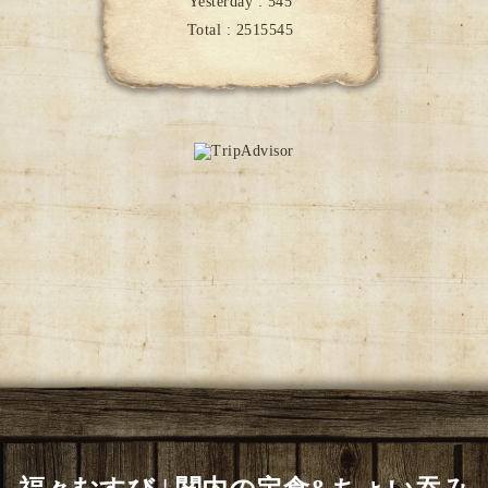
Yesterday :
545
Total :
2515545