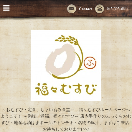
Contact
045-305-6614
～おむすび・定食、ちょい呑み食堂～ 福々むすびホームページへ
ようこそ！ ～満腹、満福、福々むすび～ 店内手作りのふっくらおむ
すび・地産地消はまポークのトンテキ・名物の豚汁、まずはご来店!
お待ちしております(^^♪