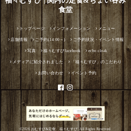
福々むすび | 関内の定食&ちょい吞み
食堂
トップページ
インフォメーション
メニュー
店舗情報
ご予約(14:00～)
ご予約状況・イベント情報
写真
福々むすびfacebook
ecbo.cloak
メディアに紹介されました
「福々むすび」のこだわり
お問い合わせ
イベント予約
©2026
おむすび&定食 福々むすび
. All Rights Reserved.