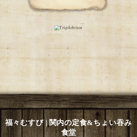
福々むすび | 関内の定食&ちょい吞み
食堂