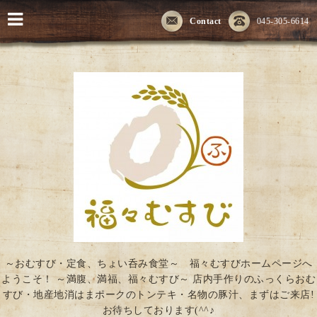
Contact
045-305-6614
～おむすび・定食、ちょい呑み食堂～ 福々むすびホームページへ
ようこそ！ ～満腹、満福、福々むすび～ 店内手作りのふっくらおむ
すび・地産地消はまポークのトンテキ・名物の豚汁、まずはご来店!
お待ちしております(^^♪