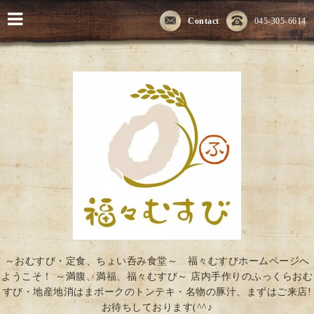
Contact
045-305-6614
～おむすび・定食、ちょい呑み食堂～ 福々むすびホームページへ
ようこそ！ ～満腹、満福、福々むすび～ 店内手作りのふっくらおむ
すび・地産地消はまポークのトンテキ・名物の豚汁、まずはご来店!
お待ちしております(^^♪