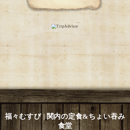
福々むすび | 関内の定食&ちょい吞み
食堂