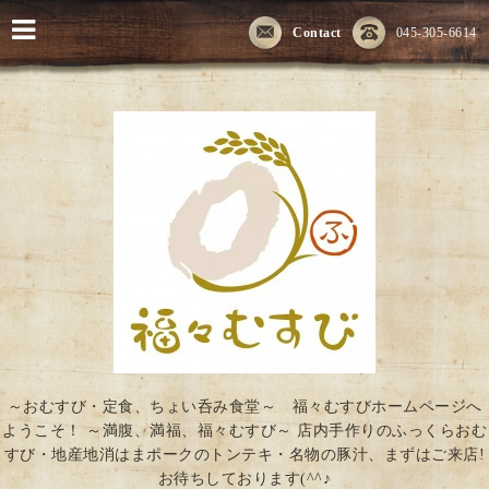
Contact
045-305-6614
～おむすび・定食、ちょい呑み食堂～ 福々むすびホームページへ
ようこそ！ ～満腹、満福、福々むすび～ 店内手作りのふっくらおむ
すび・地産地消はまポークのトンテキ・名物の豚汁、まずはご来店!
お待ちしております(^^♪