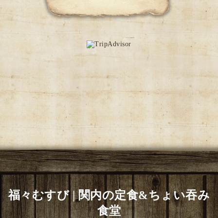
福々むすび | 関内の定食&ちょい吞み
食堂