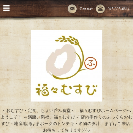
Contact
045-305-6614
～おむすび・定食、ちょい呑み食堂～ 福々むすびホームページへ
ようこそ！ ～満腹、満福、福々むすび～ 店内手作りのふっくらおむ
すび・地産地消はまポークのトンテキ・名物の豚汁、まずはご来店!
お待ちしております(^^♪