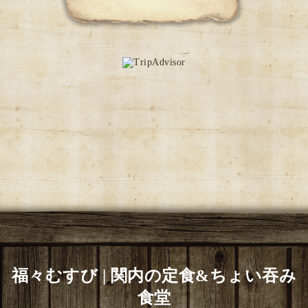
福々むすび | 関内の定食&ちょい吞み
食堂