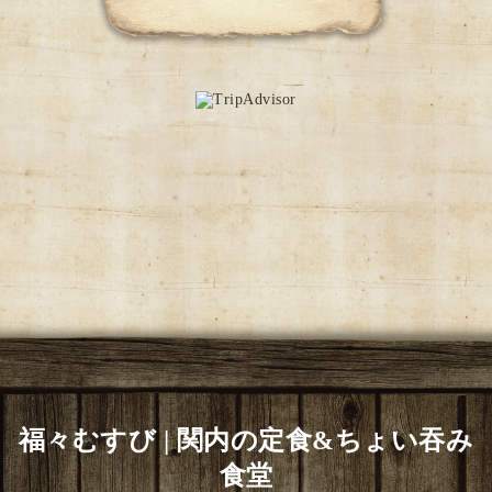
福々むすび | 関内の定食&ちょい吞み
食堂