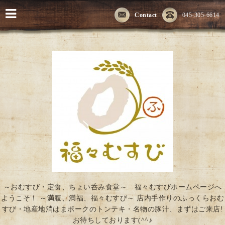
Contact
045-305-6614
～おむすび・定食、ちょい呑み食堂～ 福々むすびホームページへ
ようこそ！ ～満腹、満福、福々むすび～ 店内手作りのふっくらおむ
すび・地産地消はまポークのトンテキ・名物の豚汁、まずはご来店!
お待ちしております(^^♪