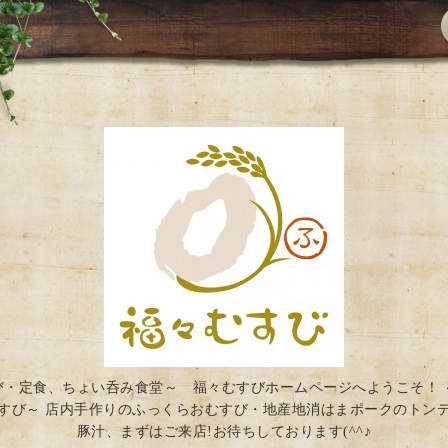
び・定食、ちょい呑み食堂～ 福々むすびホームページへようこそ！ 
すび～ 店内手作りのふっくらおむすび・地産地消はまポークのトン
豚汁、まずはご来店!お待ちしております(^^♪