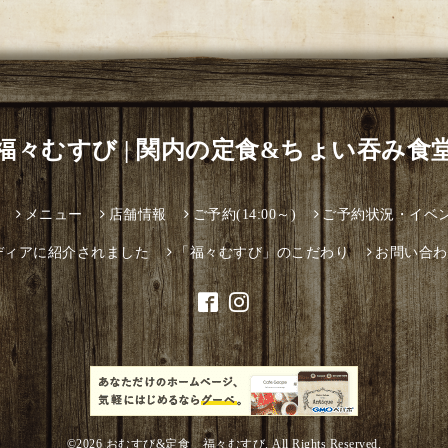
福々むすび | 関内の定食&ちょい吞み食
メニュー
店舗情報
ご予約(14:00～)
ご予約状況・イベ
ディアに紹介されました
「福々むすび」のこだわり
お問い合わ
©2026
おむすび&定食 福々むすび
. All Rights Reserved.