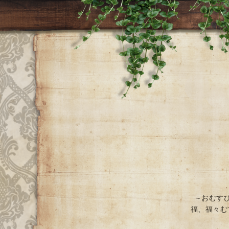
～おむす
福、福々む