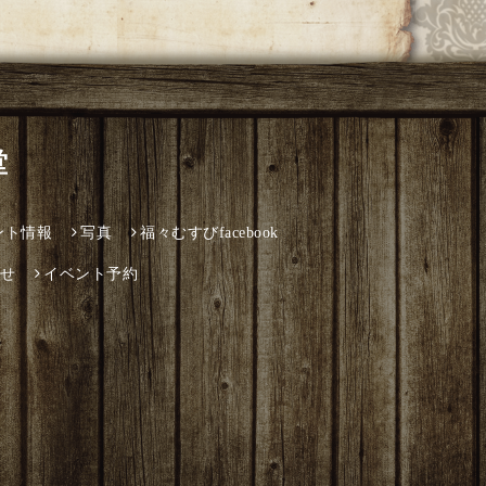
堂
ント情報
写真
福々むすびfacebook
せ
イベント予約