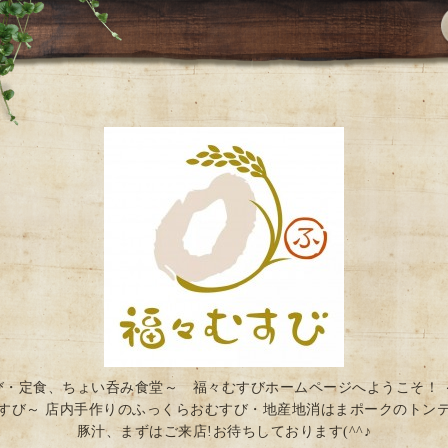
び・定食、ちょい呑み食堂～ 福々むすびホームページへようこそ！ 
すび～ 店内手作りのふっくらおむすび・地産地消はまポークのトン
豚汁、まずはご来店!お待ちしております(^^♪