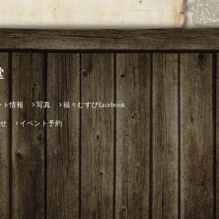
堂
ント情報
写真
福々むすびfacebook
せ
イベント予約