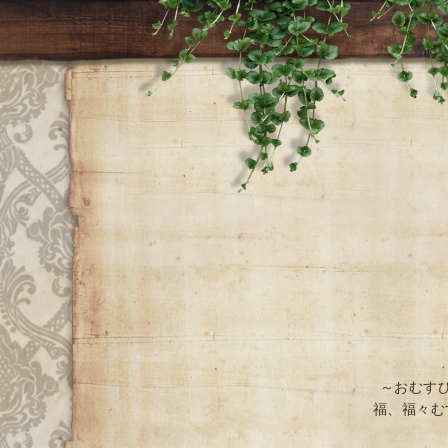
～おむす
福、福々む