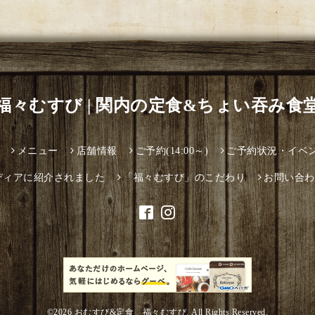
福々むすび | 関内の定食&ちょい吞み食
メニュー
店舗情報
ご予約(14:00～)
ご予約状況・イベ
ディアに紹介されました
「福々むすび」のこだわり
お問い合わ
©2026
おむすび&定食 福々むすび
. All Rights Reserved.