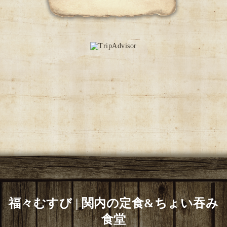
福々むすび | 関内の定食&ちょい吞み
食堂