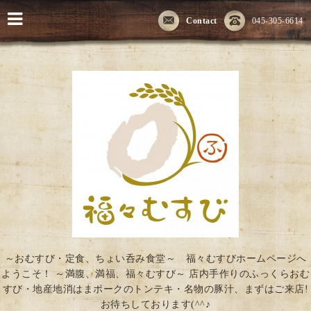
Contact
045-305-6614
～おむすび・定食、ちょい呑み食堂～ 福々むすびホームページへ
ようこそ！ ～満腹、満福、福々むすび～ 店内手作りのふっくらおむ
すび・地産地消はまポークのトンテキ・名物の豚汁、まずはご来店!
お待ちしております(^^♪