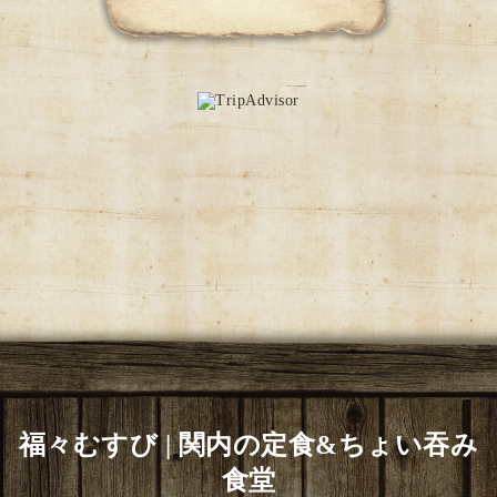
福々むすび | 関内の定食&ちょい吞み
食堂