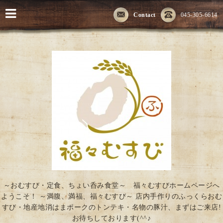
Contact
045-305-6614
～おむすび・定食、ちょい呑み食堂～ 福々むすびホームページへ
ようこそ！ ～満腹、満福、福々むすび～ 店内手作りのふっくらおむ
すび・地産地消はまポークのトンテキ・名物の豚汁、まずはご来店!
お待ちしております(^^♪