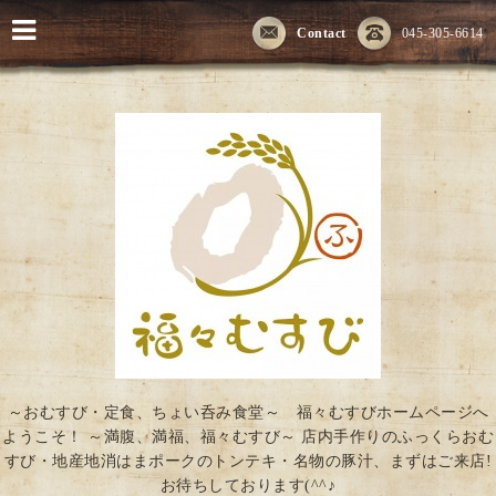
Contact
045-305-6614
～おむすび・定食、ちょい呑み食堂～ 福々むすびホームページへ
ようこそ！ ～満腹、満福、福々むすび～ 店内手作りのふっくらおむ
すび・地産地消はまポークのトンテキ・名物の豚汁、まずはご来店!
お待ちしております(^^♪