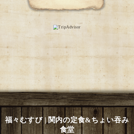
福々むすび | 関内の定食&ちょい吞み
食堂