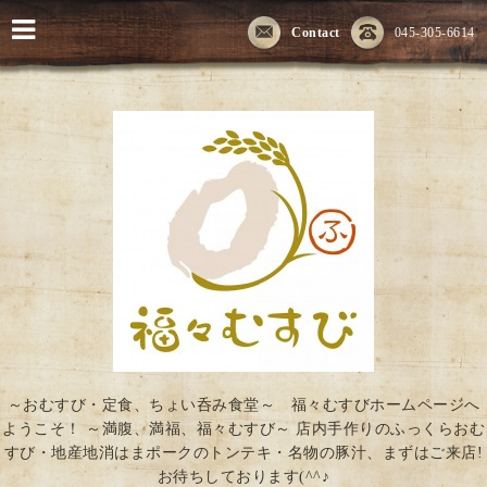
Contact
045-305-6614
～おむすび・定食、ちょい呑み食堂～ 福々むすびホームページへ
ようこそ！ ～満腹、満福、福々むすび～ 店内手作りのふっくらおむ
すび・地産地消はまポークのトンテキ・名物の豚汁、まずはご来店!
お待ちしております(^^♪