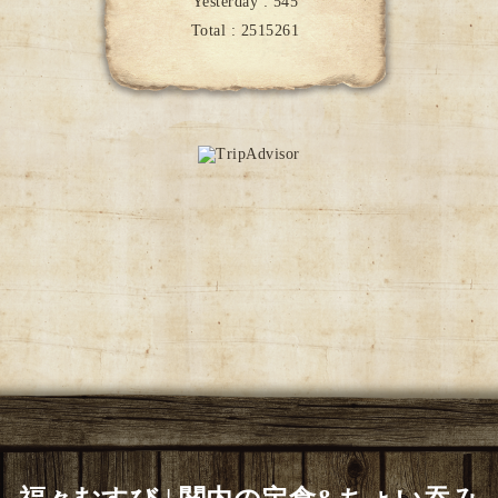
Yesterday :
545
Total :
2515261