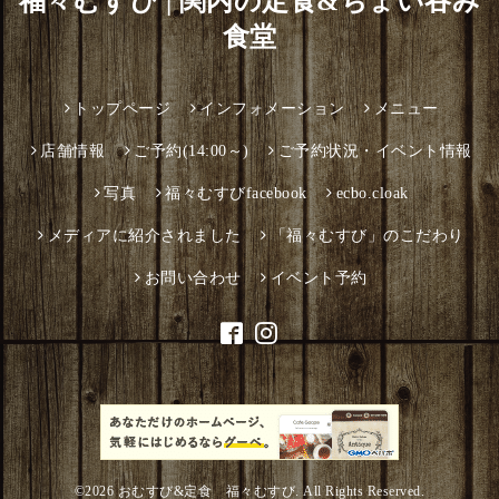
福々むすび | 関内の定食&ちょい吞み
食堂
トップページ
インフォメーション
メニュー
店舗情報
ご予約(14:00～)
ご予約状況・イベント情報
写真
福々むすびfacebook
ecbo.cloak
メディアに紹介されました
「福々むすび」のこだわり
お問い合わせ
イベント予約
©2026
おむすび&定食 福々むすび
. All Rights Reserved.