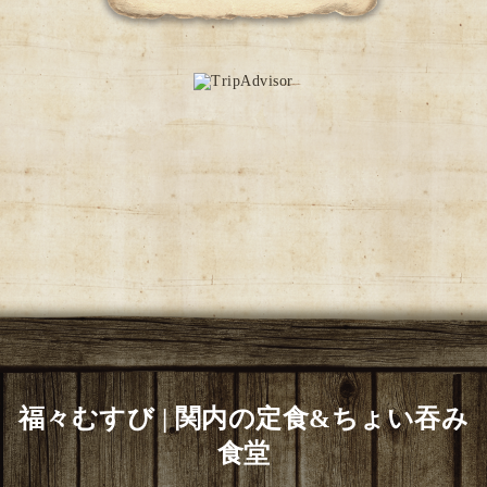
福々むすび | 関内の定食&ちょい吞み
食堂