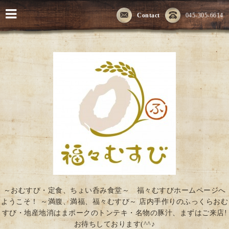
Contact
045-305-6614
～おむすび・定食、ちょい呑み食堂～ 福々むすびホームページへ
ようこそ！ ～満腹、満福、福々むすび～ 店内手作りのふっくらおむ
すび・地産地消はまポークのトンテキ・名物の豚汁、まずはご来店!
お待ちしております(^^♪