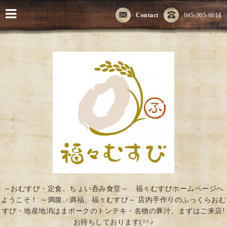
Contact
045-305-6614
～おむすび・定食、ちょい呑み食堂～ 福々むすびホームページへ
ようこそ！ ～満腹、満福、福々むすび～ 店内手作りのふっくらおむ
すび・地産地消はまポークのトンテキ・名物の豚汁、まずはご来店!
お待ちしております(^^♪