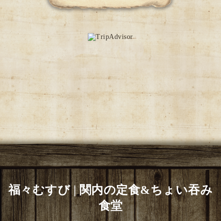
福々むすび | 関内の定食&ちょい吞み
食堂