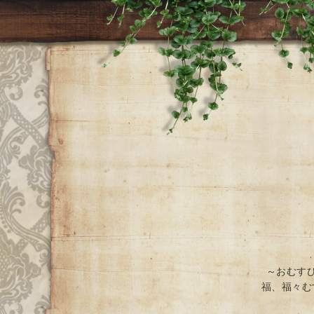
～おむす
福、福々む