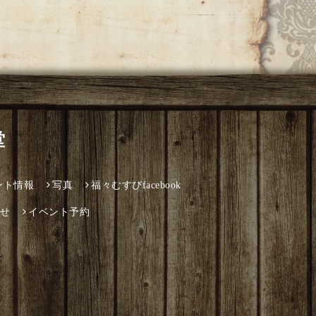
堂
ント情報
写真
福々むすびfacebook
せ
イベント予約