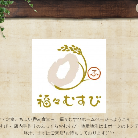
び・定食、ちょい呑み食堂～ 福々むすびホームページへようこそ！ 
すび～ 店内手作りのふっくらおむすび・地産地消はまポークのトン
豚汁、まずはご来店!お待ちしております(^^♪