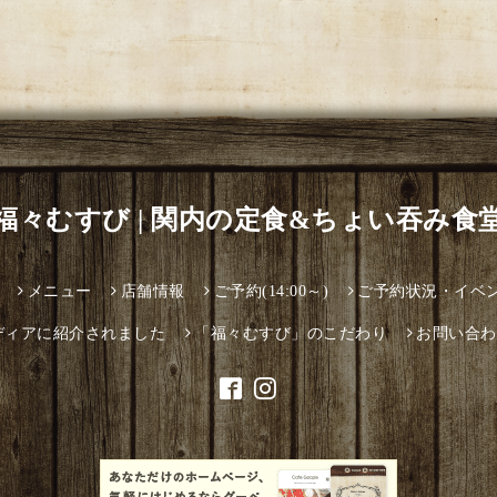
福々むすび | 関内の定食&ちょい吞み食
メニュー
店舗情報
ご予約(14:00～)
ご予約状況・イベ
ディアに紹介されました
「福々むすび」のこだわり
お問い合わ