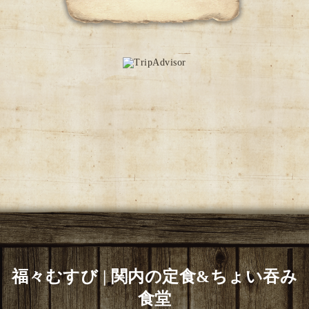
福々むすび | 関内の定食&ちょい吞み
食堂