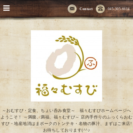
Contact
045-305-6614
～おむすび・定食、ちょい呑み食堂～ 福々むすびホームページへ
ようこそ！ ～満腹、満福、福々むすび～ 店内手作りのふっくらおむ
すび・地産地消はまポークのトンテキ・名物の豚汁、まずはご来店!
お待ちしております(^^♪