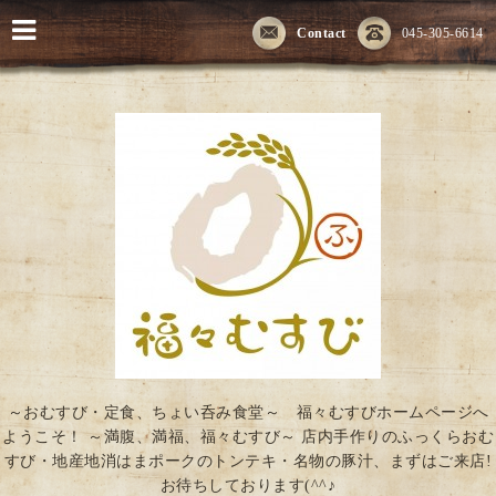
Contact
045-305-6614
～おむすび・定食、ちょい呑み食堂～ 福々むすびホームページへ
ようこそ！ ～満腹、満福、福々むすび～ 店内手作りのふっくらおむ
すび・地産地消はまポークのトンテキ・名物の豚汁、まずはご来店!
お待ちしております(^^♪