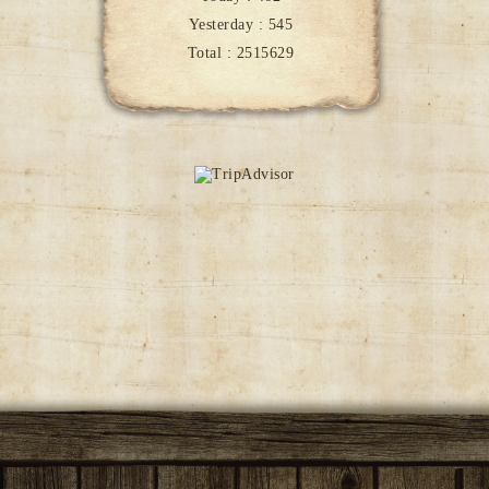
Yesterday :
545
Total :
2515629