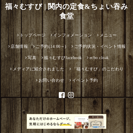
福々むすび | 関内の定食&ちょい吞み
食堂
トップページ
インフォメーション
メニュー
店舗情報
ご予約(14:00～)
ご予約状況・イベント情報
写真
福々むすびfacebook
ecbo.cloak
メディアに紹介されました
「福々むすび」のこだわり
お問い合わせ
イベント予約