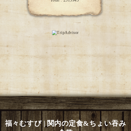
Total :
2515943
福々むすび | 関内の定食&ちょい吞み