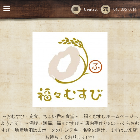
Contact
045-305-6614
～おむすび・定食、ちょい呑み食堂～ 福々むすびホームページへ
ようこそ！ ～満腹、満福、福々むすび～ 店内手作りのふっくらおむ
すび・地産地消はまポークのトンテキ・名物の豚汁、まずはご来店!
お待ちしております(^^♪