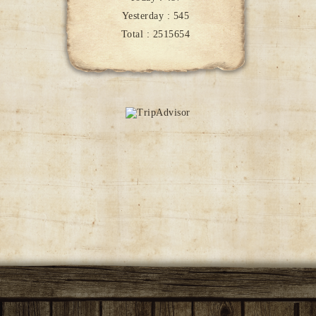
Yesterday :
545
Total :
2515654