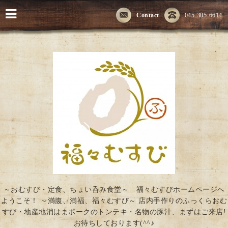
Contact
045-305-6614
～おむすび・定食、ちょい呑み食堂～ 福々むすびホームページへ
ようこそ！ ～満腹、満福、福々むすび～ 店内手作りのふっくらおむ
すび・地産地消はまポークのトンテキ・名物の豚汁、まずはご来店!
お待ちしております(^^♪