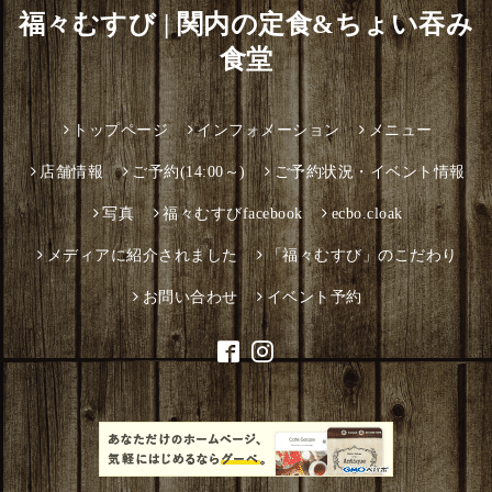
福々むすび | 関内の定食&ちょい吞み
食堂
トップページ
インフォメーション
メニュー
店舗情報
ご予約(14:00～)
ご予約状況・イベント情報
写真
福々むすびfacebook
ecbo.cloak
メディアに紹介されました
「福々むすび」のこだわり
お問い合わせ
イベント予約