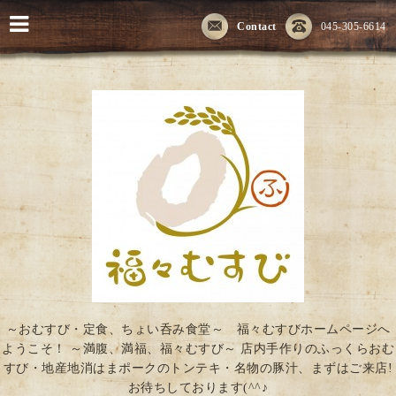
Contact
045-305-6614
～おむすび・定食、ちょい呑み食堂～ 福々むすびホームページへ
ようこそ！ ～満腹、満福、福々むすび～ 店内手作りのふっくらおむ
すび・地産地消はまポークのトンテキ・名物の豚汁、まずはご来店!
お待ちしております(^^♪