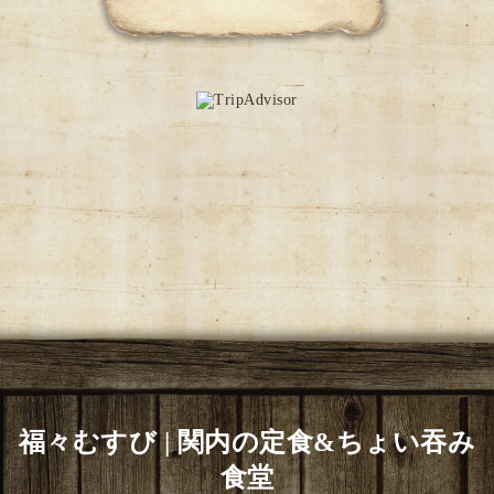
福々むすび | 関内の定食&ちょい吞み
食堂