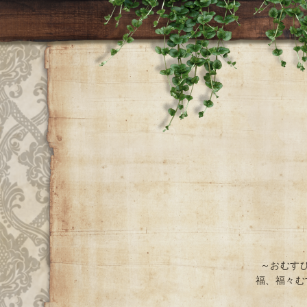
～おむす
福、福々む