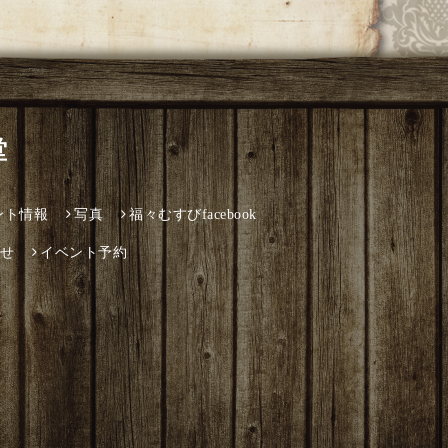
堂
ント情報
写真
福々むすびfacebook
せ
イベント予約