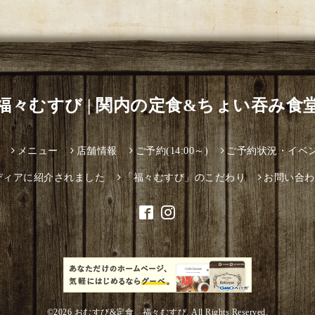
福々むすび | 関内の定食&ちょい吞み食
メニュー
店舗情報
ご予約(14:00～)
ご予約状況・イベ
ディアに紹介されました
「福々むすび」のこだわり
お問い合わ
©2026
おむすび&定食 福々むすび
. All Rights Reserved.