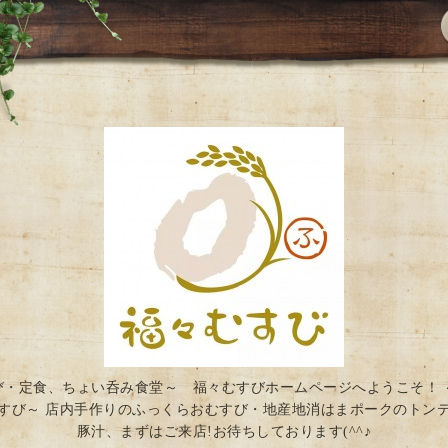
び・定食、ちょい呑み食堂～ 福々むすびホームページへようこそ！ 
すび～ 店内手作りのふっくらおむすび・地産地消はまポークのトン
豚汁、まずはご来店!お待ちしております(^^♪